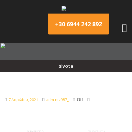
+30 6944 242 892
sivota
Off
7 Απριλίου, 2021
adm-ntz987_
sivota2
sivota3