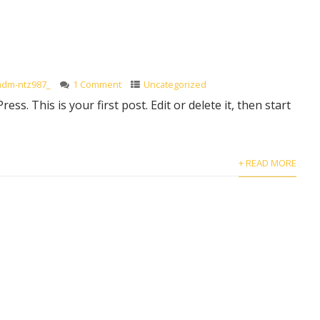
adm-ntz987_
1 Comment
Uncategorized
s. This is your first post. Edit or delete it, then start
+ READ MORE