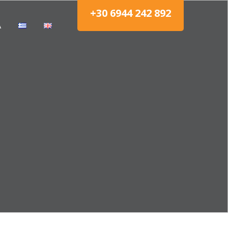
+30 6944 242 892
Α